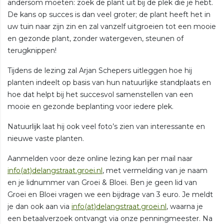
andersom moeten: zoek de plant uit bij de plek die je hebt.
De kans op succes is dan veel groter; de plant heeft het in
uw tuin naar zijn zin en zal vanzelf uitgroeien tot een mooie
en gezonde plant, zonder watergeven, steunen of
terugknippen!
Tijdens de lezing zal Arjan Schepers uitleggen hoe hij
planten indeelt op basis van hun natuurlijke standplaats en
hoe dat helpt bij het succesvol samenstellen van een
mooie en gezonde beplanting voor iedere plek.
Natuurlijk laat hij ook veel foto’s zien van interessante en
nieuwe vaste planten.
Aanmelden voor deze online lezing kan per mail naar
info(at)delangstraat.groei.nl
, met vermelding van je naam
en je lidnummer van Groei & Bloei. Ben je geen lid van
Groei en Bloei vragen we een bijdrage van 3 euro. Je meldt
je dan ook aan via
info(at)delangstraat.groei.nl
, waarna je
een betaalverzoek ontvangt via onze penningmeester. Na