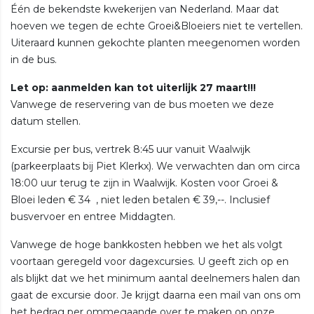
Één de bekendste kwekerijen van Nederland. Maar dat
hoeven we tegen de echte Groei&Bloeiers niet te vertellen.
Uiteraard kunnen gekochte planten meegenomen worden
in de bus.
Let op: aanmelden kan tot uiterlijk 27 maart!!!
Vanwege de reservering van de bus moeten we deze
datum stellen.
Excursie per bus, vertrek 8:45 uur vanuit Waalwijk
(parkeerplaats bij Piet Klerkx). We verwachten dan om circa
18:00 uur terug te zijn in Waalwijk. Kosten voor Groei &
Bloei leden € 34 , niet leden betalen € 39,--. Inclusief
busvervoer en entree Middagten.
Vanwege de hoge bankkosten hebben we het als volgt
voortaan geregeld voor dagexcursies. U geeft zich op en
als blijkt dat we het minimum aantal deelnemers halen dan
gaat de excursie door. Je krijgt daarna een mail van ons om
het bedrag per ommegaande over te maken op onze