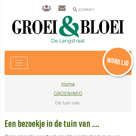
zoeken
De Langstraat
WORD LID
Home
GROENINFO
De tuin van..
Een bezoekje in de tuin van ....