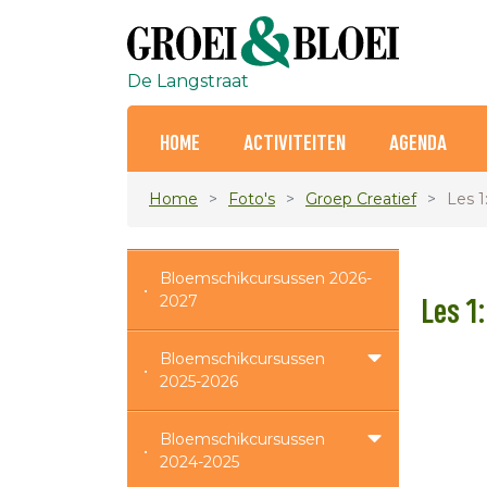
De Langstraat
HOME
ACTIVITEITEN
AGENDA
Home
Foto's
Groep Creatief
Les 
Bloemschikcursussen 2026-
2027
Les 1
Bloemschikcursussen
2025-2026
Bloemschikcursussen
2024-2025